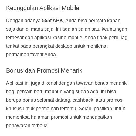
Keunggulan Aplikasi Mobile
Dengan adanya
555f APK
, Anda bisa bermain kapan
saja dan di mana saja. Ini adalah salah satu keuntungan
terbesar dari aplikasi kasino mobile. Anda tidak perlu lagi
terikat pada perangkat desktop untuk menikmati
permainan favorit Anda.
Bonus dan Promosi Menarik
Aplikasi ini juga dikenal dengan tawaran bonus menarik
bagi pemain baru maupun yang sudah ada. Ini bisa
berupa bonus selamat datang, cashback, atau promosi
khusus untuk permainan tertentu. Selalu pastikan untuk
memeriksa halaman promosi untuk mendapatkan
penawaran terbaik!