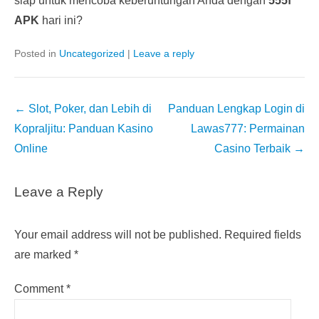
siap untuk mencoba keberuntungan Anda dengan
555f
APK
hari ini?
Posted in
Uncategorized
|
Leave a reply
Post
←
Slot, Poker, dan Lebih di
Panduan Lengkap Login di
navigation
Kopraljitu: Panduan Kasino
Lawas777: Permainan
Online
Casino Terbaik
→
Leave a Reply
Your email address will not be published.
Required fields
are marked
*
Comment
*