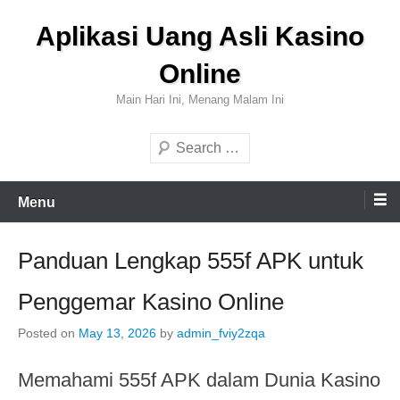
Skip
Aplikasi Uang Asli Kasino
to
content
Online
Main Hari Ini, Menang Malam Ini
Search
Menu
Panduan Lengkap 555f APK untuk
Penggemar Kasino Online
Posted on
May 13, 2026
by
admin_fviy2zqa
Memahami 555f APK dalam Dunia Kasino