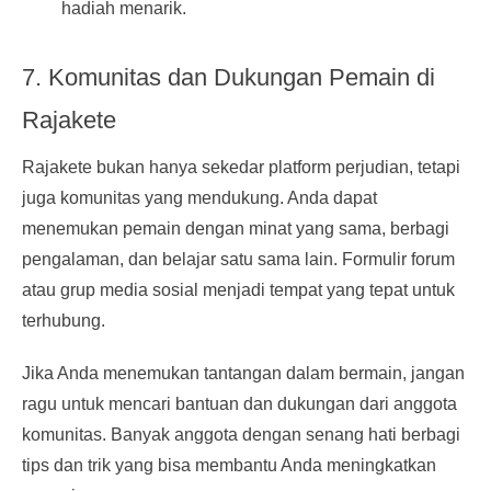
hadiah menarik.
7. Komunitas dan Dukungan Pemain di
Rajakete
Rajakete bukan hanya sekedar platform perjudian, tetapi
juga komunitas yang mendukung. Anda dapat
menemukan pemain dengan minat yang sama, berbagi
pengalaman, dan belajar satu sama lain. Formulir forum
atau grup media sosial menjadi tempat yang tepat untuk
terhubung.
Jika Anda menemukan tantangan dalam bermain, jangan
ragu untuk mencari bantuan dan dukungan dari anggota
komunitas. Banyak anggota dengan senang hati berbagi
tips dan trik yang bisa membantu Anda meningkatkan