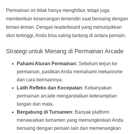
Permainan ini tidak hanya menghibur, tetapi juga
memberikan kesenangan tersendiri saat bersaing dengan
teman-teman. Dengan leaderboard yang menunjukkan
skor tertinggi, Anda bisa saling tantang di antara pemain.
Strategi untuk Menang di Permainan Arcade
Pahami Aturan Permainan:
Sebelum terjun ke
permainan, pastikan Anda memahami mekanisme
dan cara bermainnya.
Latih Refleks dan Kecepatan:
Kebanyakan
permainan arcade mengandalkan keterampilan
tangan dan mata.
Bergabung di Turnamen:
Banyak platform
menawarkan turnamen yang memungkinkan Anda
bersaing dengan pemain lain dan memenangkan