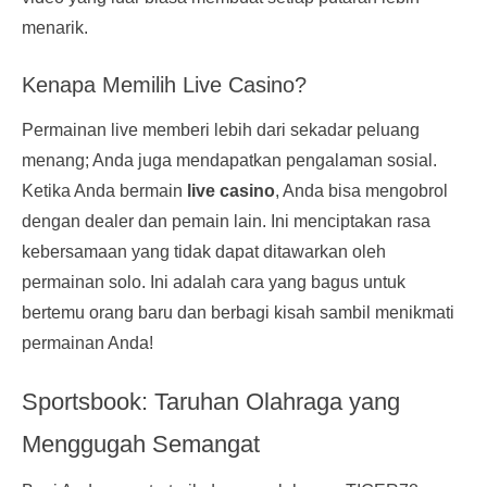
menarik.
Kenapa Memilih Live Casino?
Permainan live memberi lebih dari sekadar peluang
menang; Anda juga mendapatkan pengalaman sosial.
Ketika Anda bermain
live casino
, Anda bisa mengobrol
dengan dealer dan pemain lain. Ini menciptakan rasa
kebersamaan yang tidak dapat ditawarkan oleh
permainan solo. Ini adalah cara yang bagus untuk
bertemu orang baru dan berbagi kisah sambil menikmati
permainan Anda!
Sportsbook: Taruhan Olahraga yang
Menggugah Semangat