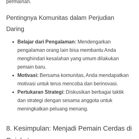
permainan.
Pentingnya Komunitas dalam Perjudian
Daring
Belajar dari Pengalaman:
Mendengarkan
pengalaman orang lain bisa membantu Anda
menghindari kesalahan yang umum dilakukan
pemain baru.
Motivasi:
Bersama komunitas, Anda mendapatkan
motivasi untuk terus mencoba dan berinovasi.
Pertukaran Strategi:
Diskusikan berbagai taktik
dan strategi dengan sesama anggota untuk
meningkatkan peluang menang.
8. Kesimpulan: Menjadi Pemain Cerdas di