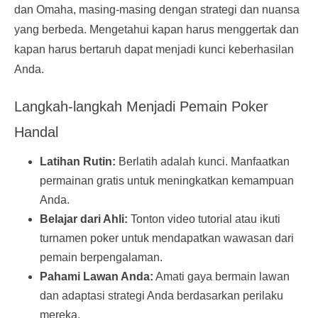
dan Omaha, masing-masing dengan strategi dan nuansa
yang berbeda. Mengetahui kapan harus menggertak dan
kapan harus bertaruh dapat menjadi kunci keberhasilan
Anda.
Langkah-langkah Menjadi Pemain Poker
Handal
Latihan Rutin:
Berlatih adalah kunci. Manfaatkan
permainan gratis untuk meningkatkan kemampuan
Anda.
Belajar dari Ahli:
Tonton video tutorial atau ikuti
turnamen poker untuk mendapatkan wawasan dari
pemain berpengalaman.
Pahami Lawan Anda:
Amati gaya bermain lawan
dan adaptasi strategi Anda berdasarkan perilaku
mereka.