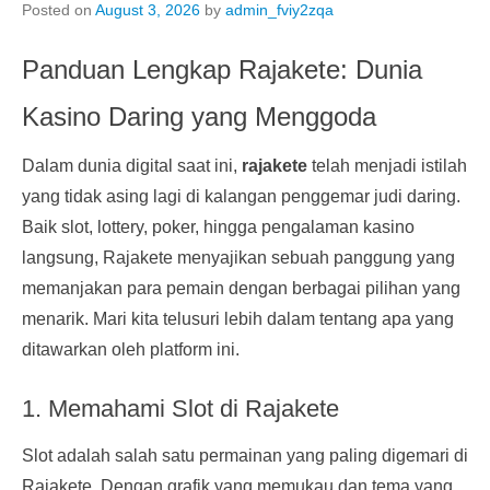
Posted on
August 3, 2026
by
admin_fviy2zqa
Panduan Lengkap Rajakete: Dunia
Kasino Daring yang Menggoda
Dalam dunia digital saat ini,
rajakete
telah menjadi istilah
yang tidak asing lagi di kalangan penggemar judi daring.
Baik slot, lottery, poker, hingga pengalaman kasino
langsung, Rajakete menyajikan sebuah panggung yang
memanjakan para pemain dengan berbagai pilihan yang
menarik. Mari kita telusuri lebih dalam tentang apa yang
ditawarkan oleh platform ini.
1. Memahami Slot di Rajakete
Slot adalah salah satu permainan yang paling digemari di
Rajakete. Dengan grafik yang memukau dan tema yang