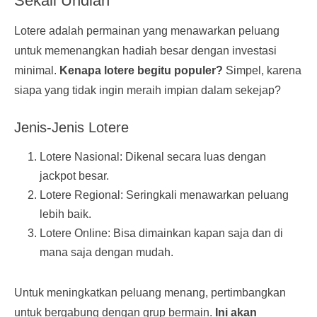
Sekali Undian
Lotere adalah permainan yang menawarkan peluang
untuk memenangkan hadiah besar dengan investasi
minimal.
Kenapa lotere begitu populer?
Simpel, karena
siapa yang tidak ingin meraih impian dalam sekejap?
Jenis-Jenis Lotere
Lotere Nasional: Dikenal secara luas dengan
jackpot besar.
Lotere Regional: Seringkali menawarkan peluang
lebih baik.
Lotere Online: Bisa dimainkan kapan saja dan di
mana saja dengan mudah.
Untuk meningkatkan peluang menang, pertimbangkan
untuk bergabung dengan grup bermain.
Ini akan