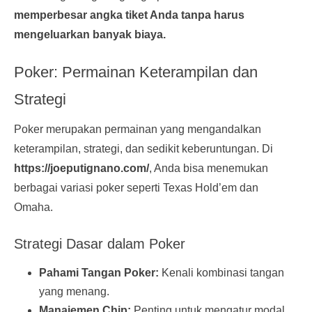
memperbesar angka tiket Anda tanpa harus
mengeluarkan banyak biaya.
Poker: Permainan Keterampilan dan
Strategi
Poker merupakan permainan yang mengandalkan
keterampilan, strategi, dan sedikit keberuntungan. Di
https://joeputignano.com/
, Anda bisa menemukan
berbagai variasi poker seperti Texas Hold’em dan
Omaha.
Strategi Dasar dalam Poker
Pahami Tangan Poker:
Kenali kombinasi tangan
yang menang.
Manajemen Chip:
Penting untuk mengatur modal