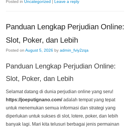
Posted in
Uncategorized
|
Leave a reply
Panduan Lengkap Perjudian Online:
Slot, Poker, dan Lebih
Posted on
August 5, 2026
by
admin_fviy2zqa
Panduan Lengkap Perjudian Online:
Slot, Poker, dan Lebih
Selamat datang di dunia perjudian online yang seru!
https://joeputignano.com/
adalah tempat yang tepat
untuk menemukan semua informasi dan strategi yang
diperlukan untuk sukses di slot, lotere, poker, dan lebih
banyak lagi. Mari kita telusuri berbagai jenis permainan