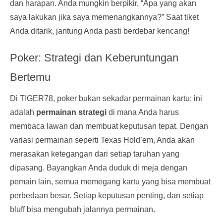
dan harapan. Anda mungkin berpikir, “Apa yang akan
saya lakukan jika saya memenangkannya?” Saat tiket
Anda ditarik, jantung Anda pasti berdebar kencang!
Poker: Strategi dan Keberuntungan
Bertemu
Di TIGER78, poker bukan sekadar permainan kartu; ini
adalah
permainan strategi
di mana Anda harus
membaca lawan dan membuat keputusan tepat. Dengan
variasi permainan seperti Texas Hold’em, Anda akan
merasakan ketegangan dari setiap taruhan yang
dipasang. Bayangkan Anda duduk di meja dengan
pemain lain, semua memegang kartu yang bisa membuat
perbedaan besar. Setiap keputusan penting, dan setiap
bluff bisa mengubah jalannya permainan.