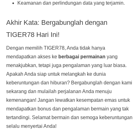
Keamanan dan perlindungan data yang terjamin.
Akhir Kata: Bergabunglah dengan
TIGER78 Hari Ini!
Dengan memilih TIGER78, Anda tidak hanya
mendapatkan akses ke
berbagai permainan
yang
menakjubkan, tetapi juga pengalaman yang luar biasa.
Apakah Anda siap untuk melangkah ke dunia
keberuntungan dan hiburan? Bergabunglah dengan kami
sekarang dan mulailah perjalanan Anda menuju
kemenangan! Jangan lewatkan kesempatan emas untuk
mendapatkan bonus dan pengalaman bermain yang tak
tertandingi. Selamat bermain dan semoga keberuntungan
selalu menyertai Anda!