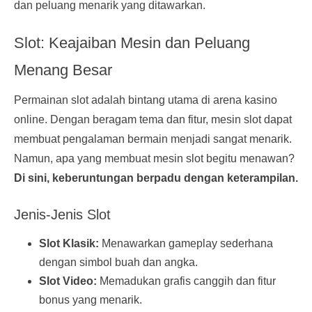
dan peluang menarik yang ditawarkan.
Slot: Keajaiban Mesin dan Peluang
Menang Besar
Permainan slot adalah bintang utama di arena kasino
online. Dengan beragam tema dan fitur, mesin slot dapat
membuat pengalaman bermain menjadi sangat menarik.
Namun, apa yang membuat mesin slot begitu menawan?
Di sini, keberuntungan berpadu dengan keterampilan.
Jenis-Jenis Slot
Slot Klasik:
Menawarkan gameplay sederhana
dengan simbol buah dan angka.
Slot Video:
Memadukan grafis canggih dan fitur
bonus yang menarik.